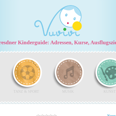
esdner Kinderguide: Adressen, Kurse, Ausflugszi
TANZ & SPORT
MUSIK
KUNST
Neue