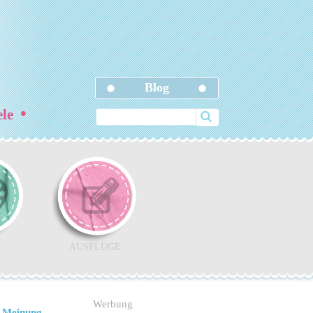
Blog
•
ele
AUSFLÜGE
Werbung
 Meinung