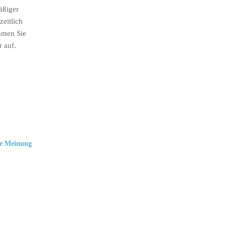
äßiger
eitlich
hmen Sie
r auf.
e Meinung