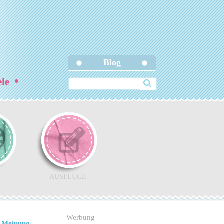
Blog
•
ele
AUSFLÜGE
Werbung
 Meinung