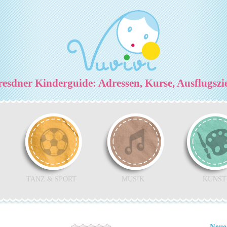
esdner Kinderguide: Adressen, Kurse, Ausflugszi
TANZ & SPORT
MUSIK
KUNST
Neue