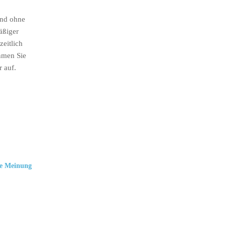
ind ohne
äßiger
eitlich
hmen Sie
r auf.
e Meinung