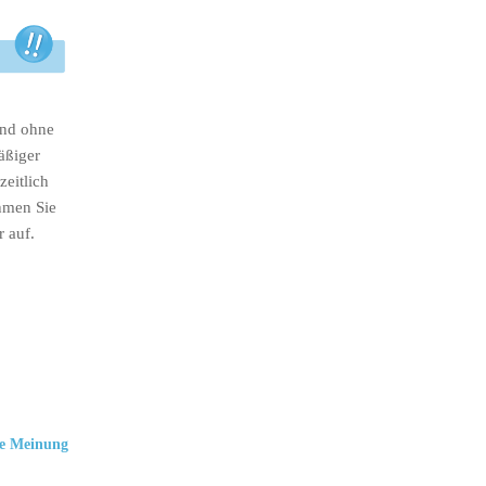
ind ohne
äßiger
eitlich
hmen Sie
r auf.
e Meinung