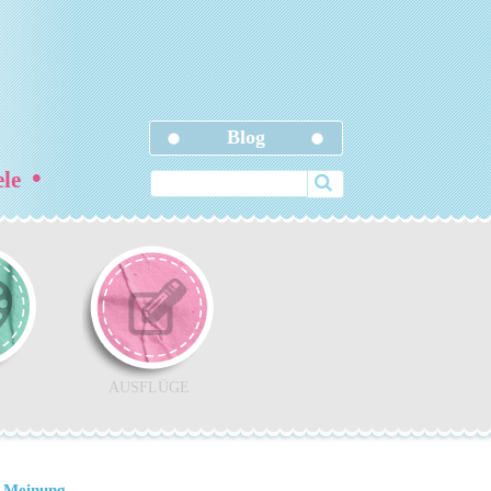
Blog
•
ele
AUSFLÜGE
 Meinung