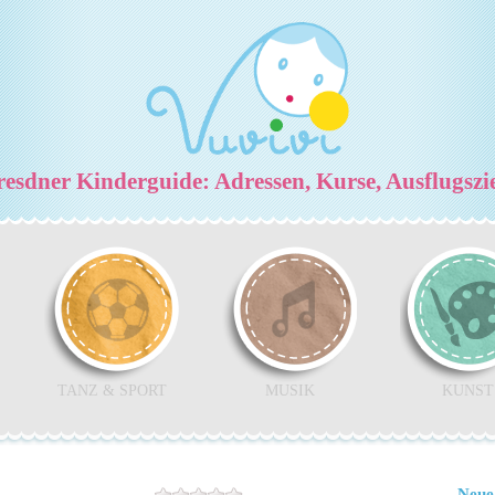
esdner Kinderguide: Adressen, Kurse, Ausflugszi
TANZ & SPORT
MUSIK
KUNST
Neue