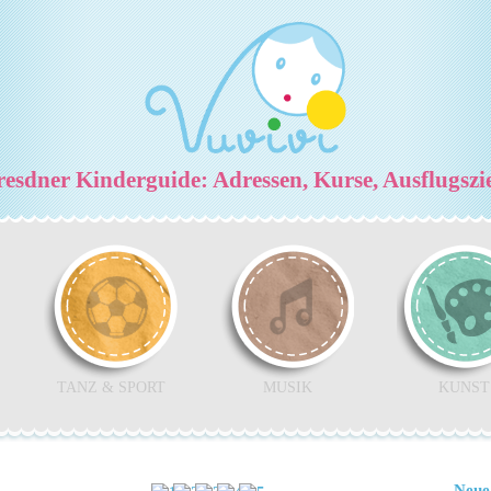
esdner Kinderguide: Adressen, Kurse, Ausflugszi
TANZ & SPORT
MUSIK
KUNST
Neue