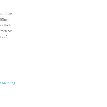
ind ohne
äßiger
eitlich
hmen Sie
r auf.
e Meinung