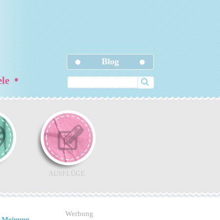
Blog
•
ele
AUSFLÜGE
Werbung
 Meinung