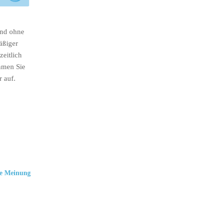
ind ohne
äßiger
eitlich
hmen Sie
r auf.
e Meinung