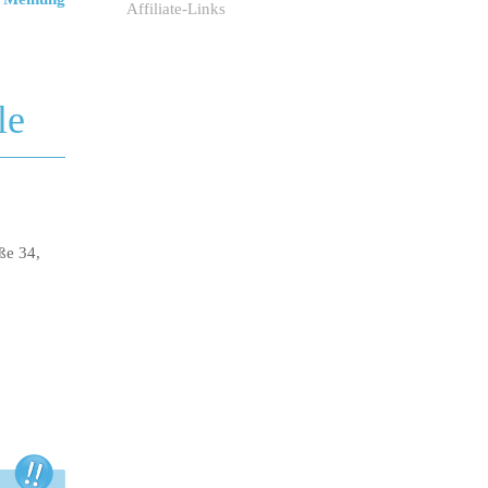
Affiliate-Links
le
ße 34,