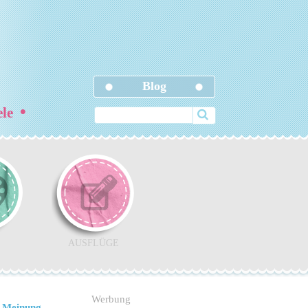
Blog
•
ele
AUSFLÜGE
Werbung
 Meinung