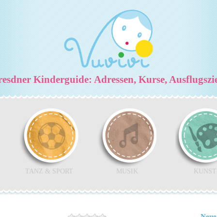
esdner Kinderguide: Adressen, Kurse, Ausflugszi
TANZ & SPORT
MUSIK
KUNST
Neue