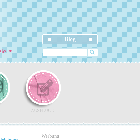
Blog
•
ele
AUSFLÜGE
Werbung
 Meinung