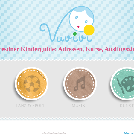
esdner Kinderguide: Adressen, Kurse, Ausflugszi
TANZ & SPORT
MUSIK
KUNST
Neue