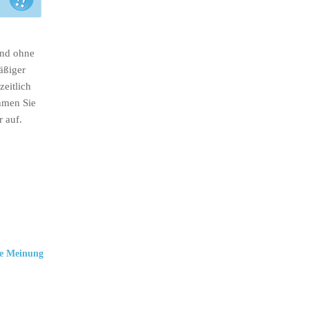
ind ohne
äßiger
eitlich
hmen Sie
r auf.
e Meinung