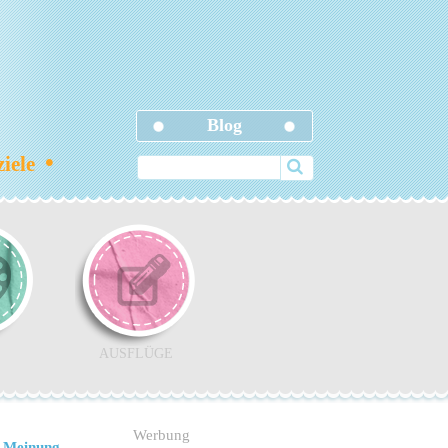
Blog
•
ziele
AUSFLÜGE
Werbung
 Meinung