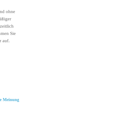
ind ohne
äßiger
eitlich
hmen Sie
r auf.
e Meinung