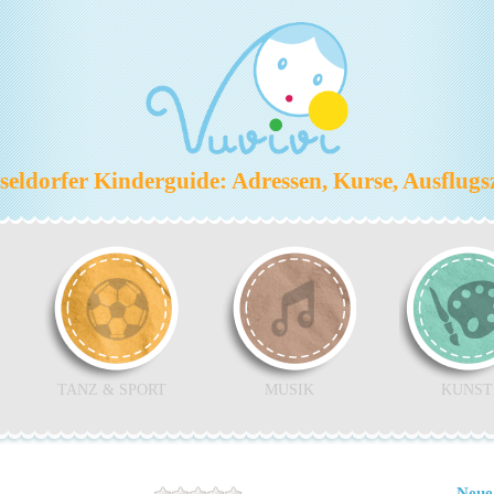
eldorfer Kinderguide: Adressen, Kurse, Ausflugs
TANZ & SPORT
MUSIK
KUNST
Neue