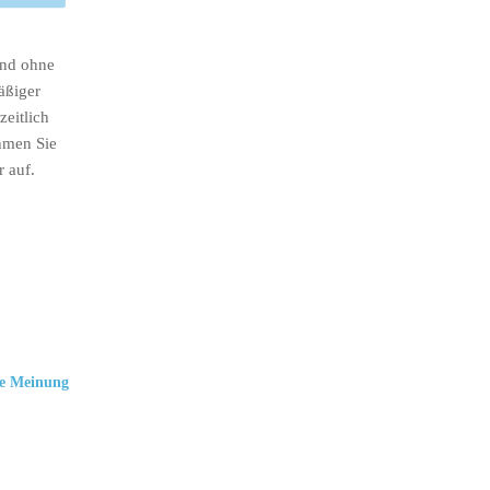
ind ohne
äßiger
eitlich
hmen Sie
r auf.
e Meinung