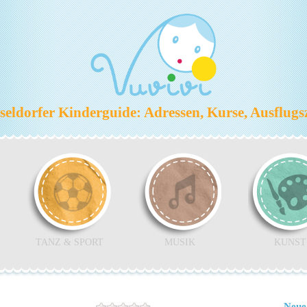
eldorfer Kinderguide: Adressen, Kurse, Ausflugs
TANZ & SPORT
MUSIK
KUNST
Neue