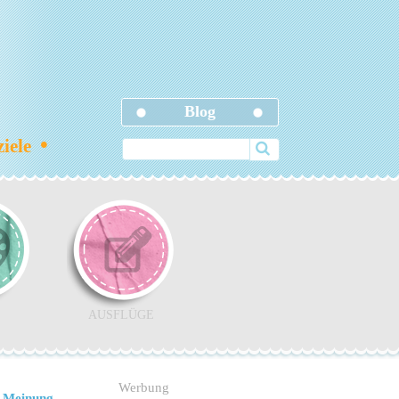
Blog
•
ziele
AUSFLÜGE
Werbung
 Meinung