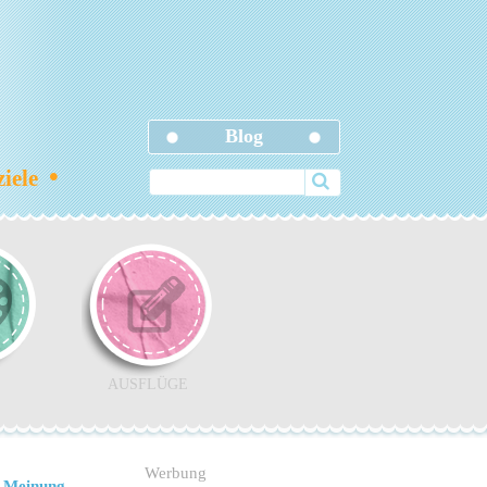
Blog
•
ziele
AUSFLÜGE
Werbung
 Meinung