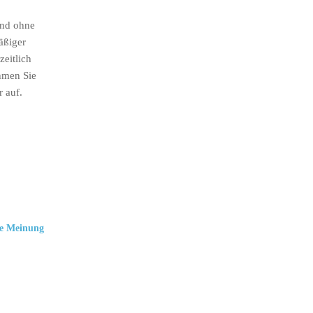
ind ohne
äßiger
eitlich
hmen Sie
r auf.
e Meinung