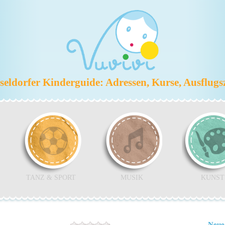
eldorfer Kinderguide: Adressen, Kurse, Ausflugs
TANZ & SPORT
MUSIK
KUNST
Neue