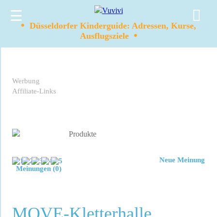
☰
•
Düsseldorfer Kinderguide: Adressen, Kurse,
•
Ausflugsziele
Werbung
Affiliate-Links
Neue Meinung
Meinungen (0)
MOVE-Kletterhalle