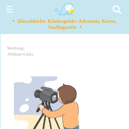
☰
•
Düsseldorfer Kinderguide: Adressen, Kurse,
•
Ausflugsziele
Werbung
Affiliate-Links