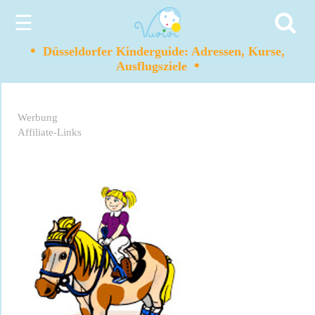
☰
•
Düsseldorfer Kinderguide: Adressen, Kurse,
•
Ausflugsziele
Werbung
Affiliate-Links