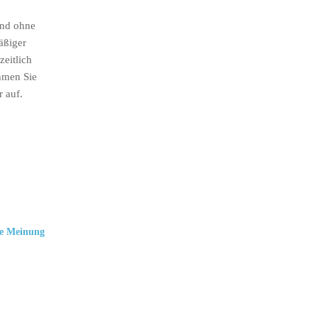
ind ohne
äßiger
eitlich
hmen Sie
r auf.
e Meinung