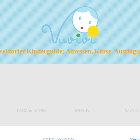
eldorfer Kinderguide: Adressen, Kurse, Ausflugs
TANZ & SPORT
MUSIK
KUNST
Neue