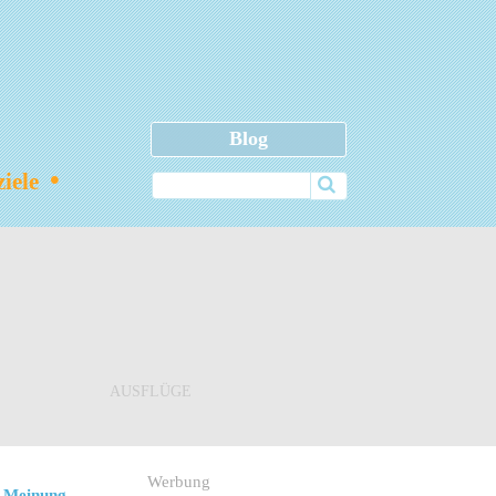
Blog
•
ziele
AUSFLÜGE
Werbung
 Meinung