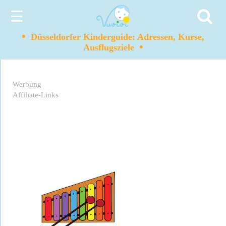
☰
•
Düsseldorfer Kinderguide: Adressen, Kurse,
•
Ausflugsziele
Werbung
Affiliate-Links