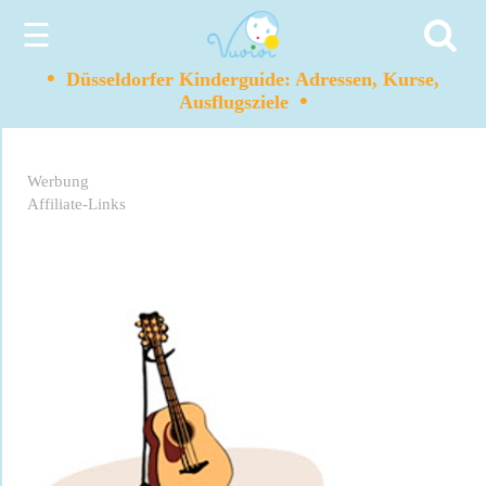
☰
•
Düsseldorfer Kinderguide: Adressen, Kurse,
•
Ausflugsziele
Werbung
Affiliate-Links