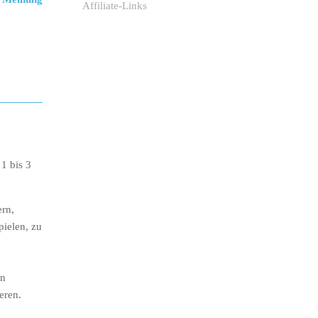
Affiliate-Links
1 bis 3
ern,
pielen, zu
en
eren.