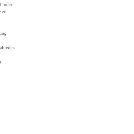
i- oder
e zu
fung
abredet.
h