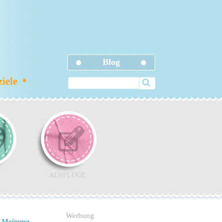
Blog
•
ziele
AUSFLÜGE
Werbung
 Meinung