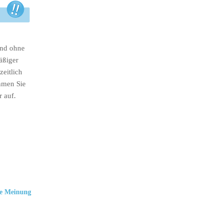
ind ohne
äßiger
eitlich
hmen Sie
r auf.
e Meinung