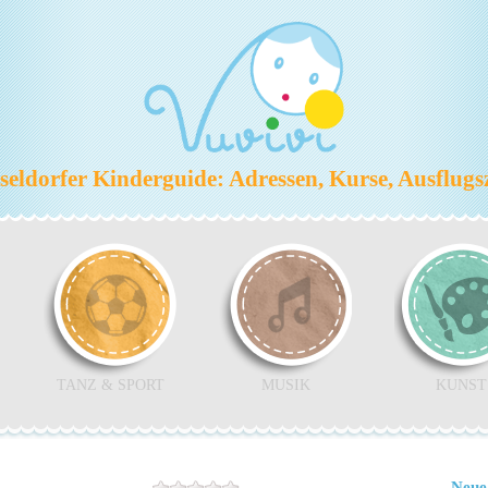
eldorfer Kinderguide: Adressen, Kurse, Ausflugs
TANZ & SPORT
MUSIK
KUNST
Neue