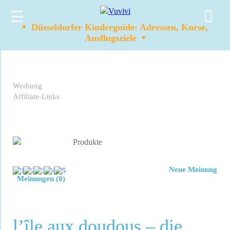
☰
•
Düsseldorfer Kinderguide: Adressen, Kurse,
•
Ausflugsziele
Werbung
Affiliate-Links
Neue Meinung
Meinungen (0)
l’île aux doudous – die