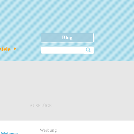
Blog
•
ziele
AUSFLÜGE
Werbung
 Meinung