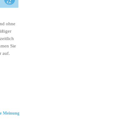
ind ohne
äßiger
eitlich
hmen Sie
r auf.
e Meinung