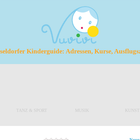
eldorfer Kinderguide: Adressen, Kurse, Ausflugs
TANZ & SPORT
MUSIK
KUNST
Neue