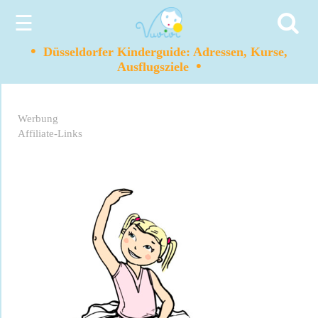
☰
•
Düsseldorfer Kinderguide: Adressen, Kurse,
•
Ausflugsziele
Werbung
Affiliate-Links