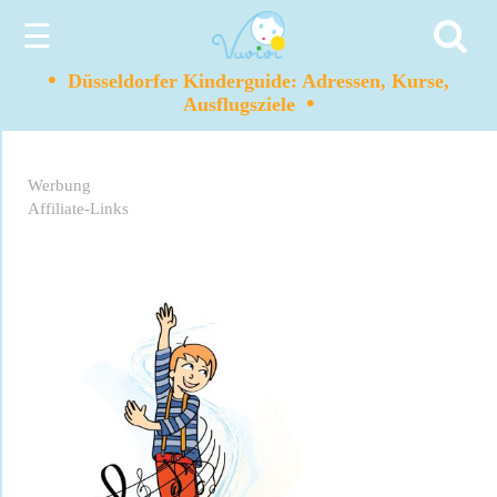
☰
•
Düsseldorfer Kinderguide: Adressen, Kurse,
•
Ausflugsziele
Werbung
Affiliate-Links