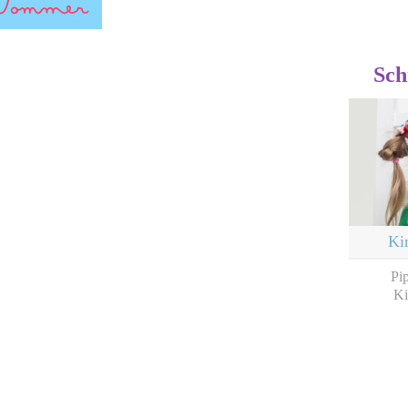
Sch
Ki
Pi
Ki