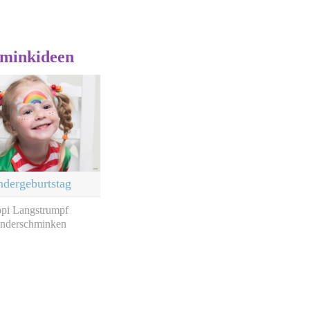
minkideen
ndergeburtstag
ppi Langstrumpf
nderschminken