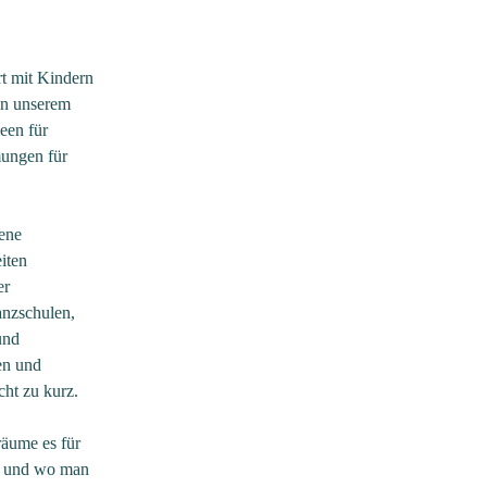
rt mit Kindern
in unserem
een für
ungen für
dene
iten
er
anzschulen,
und
en und
ht zu kurz.
räume es für
bt und wo man