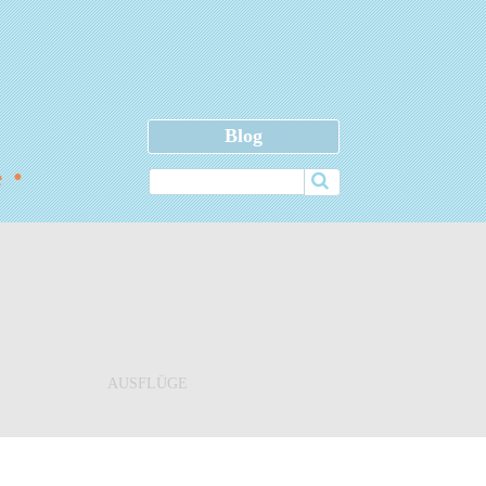
Blog
•
le
AUSFLÜGE