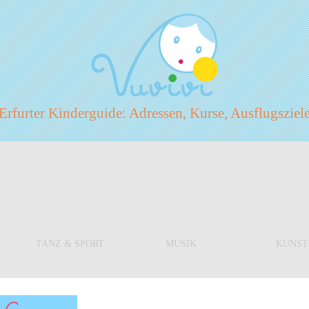
rfurter Kinderguide: Adressen, Kurse, Ausflugszie
TANZ & SPORT
MUSIK
KUNST