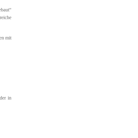
ebaut“
reiche
en mit
der in