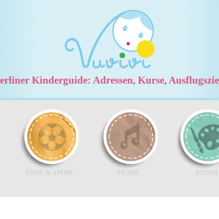
rliner Kinderguide: Adressen, Kurse, Ausflugszi
TANZ & SPORT
MUSIK
KUNST