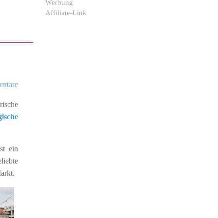
Werbung
Affiliate-Link
ntare
rische
ische
st ein
liebte
arkt.