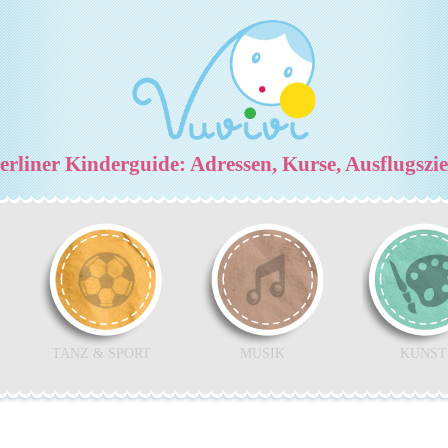
rliner Kinderguide: Adressen, Kurse, Ausflugszi
TANZ & SPORT
MUSIK
KUNST