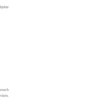
bjekte
besuch
cken.