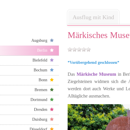
Ausflug mit Kind
Märkisches Mus
Augsburg
Berlin
Bielefeld
*Vorübergehend geschlossen*
Bochum
Das
Märkische Museum
in Ber
Bonn
Ziegelsteinen widmen sich die A
werden dort auch Werke und Leb
Bremen
Alltägliche ausmachen.
Dortmund
Dresden
Duisburg
Düsseldorf