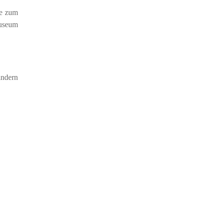
ie zum
useum
indern