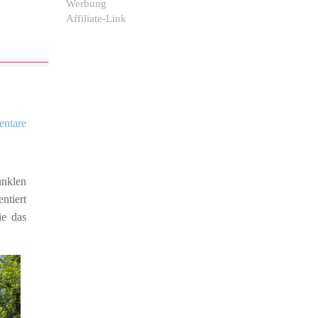
Werbung
Affiliate-Link
ntare
unklen
ntiert
ie das