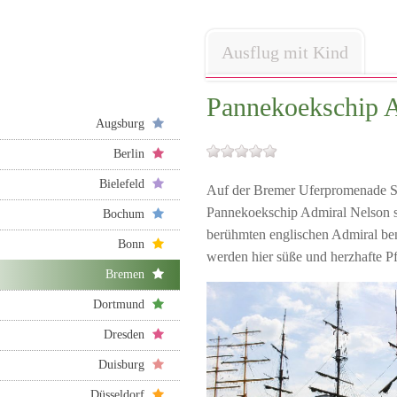
Ausflug mit Kind
Pannekoekschip 
Augsburg
Berlin
Bielefeld
Auf der Bremer Uferpromenade Sch
Pannekoekschip Admiral Nelson str
Bochum
berühmten englischen Admiral bena
Bonn
werden hier süße und herzhafte 
Bremen
Dortmund
Dresden
Duisburg
Düsseldorf