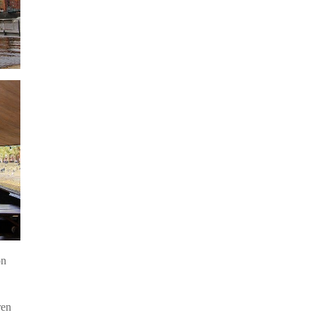
on
ren