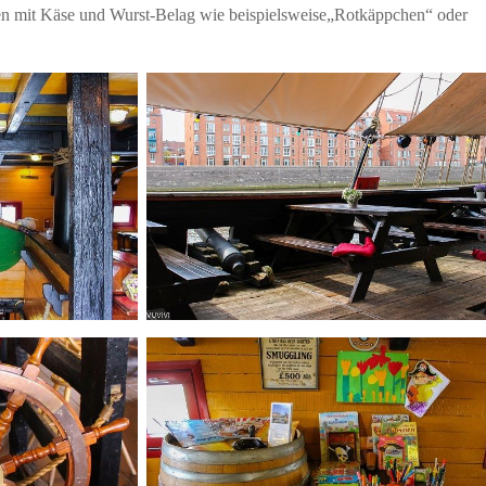
en mit Käse und Wurst-Belag wie beispielsweise„Rotkäppchen“ oder