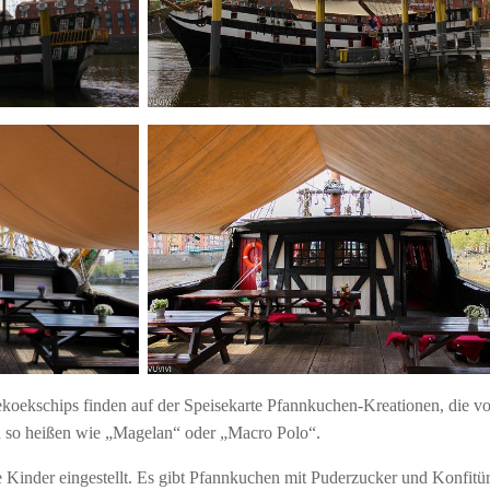
koekschips finden auf der Speisekarte Pfannkuchen-Kreationen, die v
d so heißen wie „Magelan“ oder „Macro Polo“.
ne Kinder eingestellt. Es gibt Pfannkuchen mit Puderzucker und Konfitü