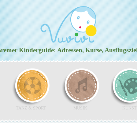
emer Kinderguide: Adressen, Kurse, Ausflugszi
TANZ & SPORT
MUSIK
KUNST