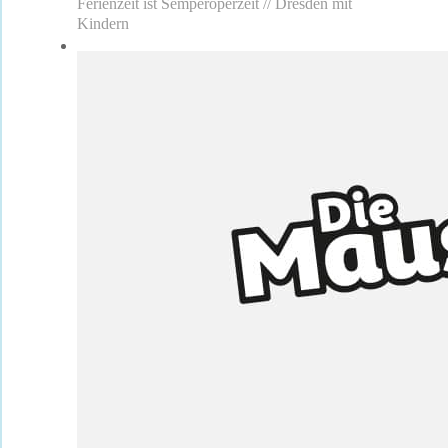
Ferienzeit ist Semperoperzeit // Dresden mit
Kindern