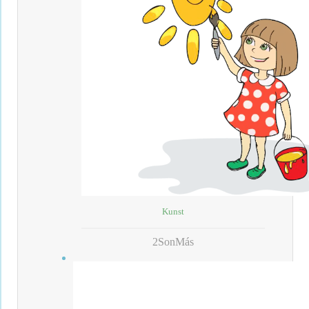
Kunst
2SonMás