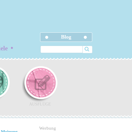
Blog
•
iele
AUSFLÜGE
Werbung
 Meinung