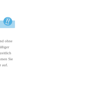
ind ohne
äßiger
eitlich
hmen Sie
r auf.