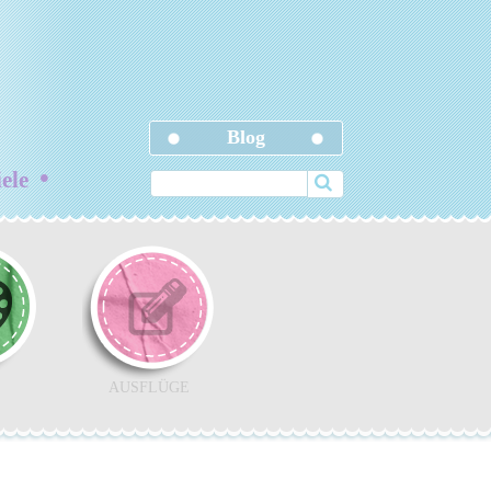
Blog
•
iele
AUSFLÜGE