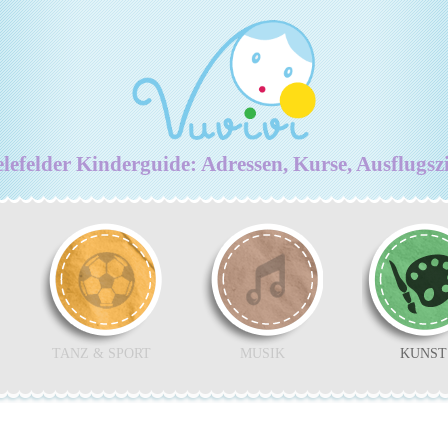
lefelder Kinderguide: Adressen, Kurse, Ausflugsz
TANZ & SPORT
MUSIK
KUNST