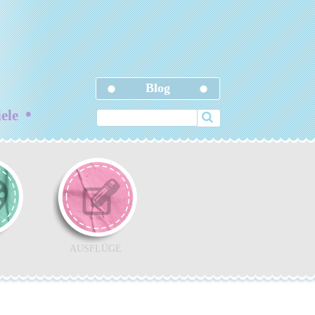
Blog
•
iele
AUSFLÜGE