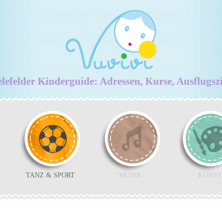
lefelder Kinderguide: Adressen, Kurse, Ausflugsz
TANZ & SPORT
MUSIK
KUNST