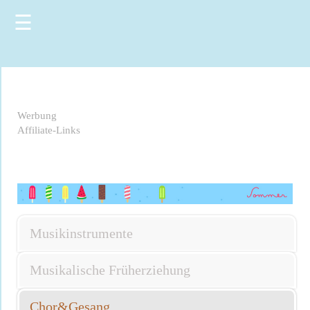
☰
Werbung
Affiliate-Links
Musikinstrumente
Musikalische Früherziehung
Chor&Gesang