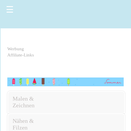
☰
Werbung
Affiliate-Links
Malen &
Zeichnen
Nähen &
Filzen