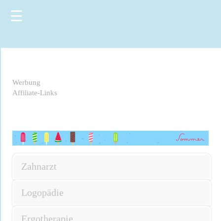
☰
Werbung
Affiliate-Links
Zahnarzt
Logopädie
Ergotherapie