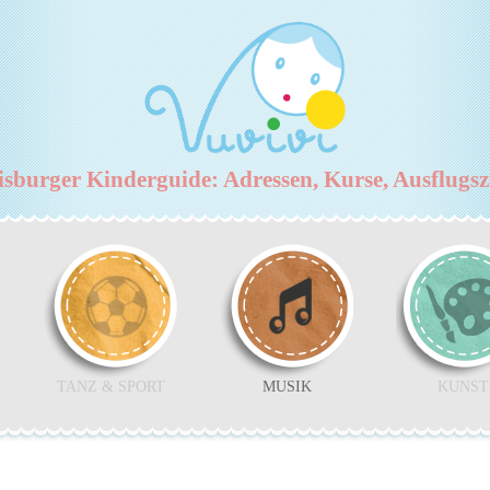
burger Kinderguide: Adressen, Kurse, Ausflugs
TANZ & SPORT
MUSIK
KUNST