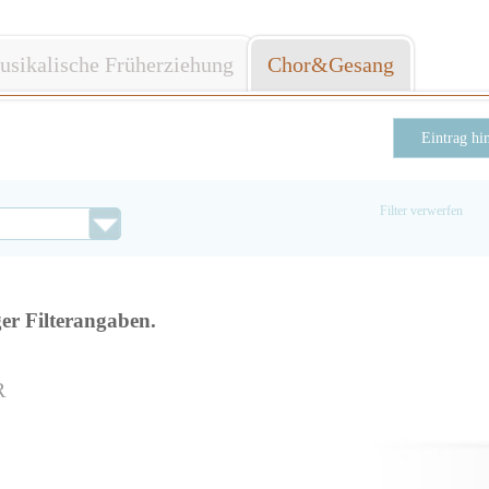
sikalische Früherziehung
Chor&Gesang
Eintrag hi
Filter verwerfen
ger Filterangaben.
R