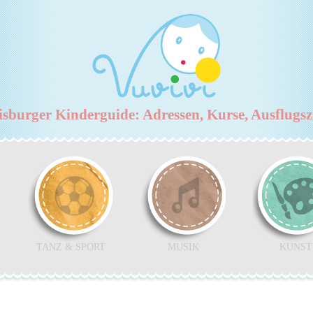
burger Kinderguide: Adressen, Kurse, Ausflugs
TANZ & SPORT
MUSIK
KUNST