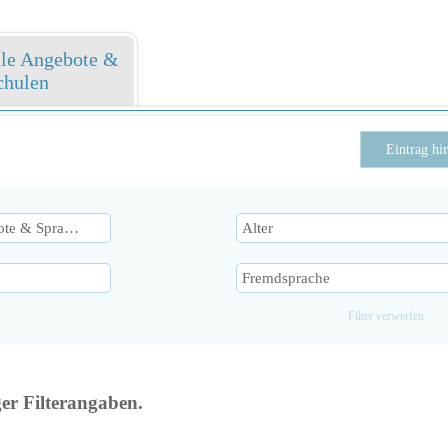
ale Angebote &
chulen
Eintrag hi
Filter verwerfen
ger Filterangaben.