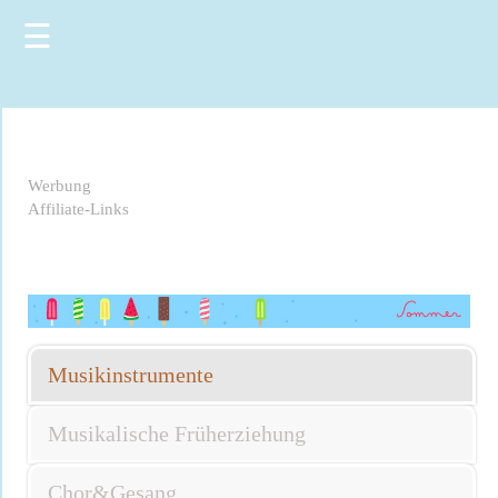
☰
Werbung
Affiliate-Links
Musikinstrumente
Musikalische Früherziehung
Chor&Gesang