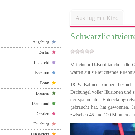
Ausflug mit Kind
Schwarzlichtvier
Augsburg
Berlin
Bielefeld
Mit einem U-Boot tauchen die 
warten auf sie leuchtende Erlebn
Bochum
Bonn
18 ½ Bahnen können bespielt w
Dschungel voller Illusionen und 
Bremen
der spannenden Entdeckungsreise
Dortmund
gebraucht hat, hat gewonnen. 
Dresden
zwischen 45 und 120 Minuten da
Duisburg
Düsseldorf