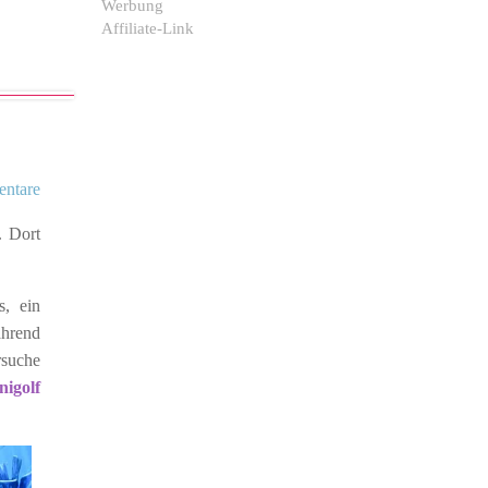
Werbung
Affiliate-Link
ntare
. Dort
s, ein
ährend
rsuche
nigolf