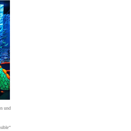
en und
sible“