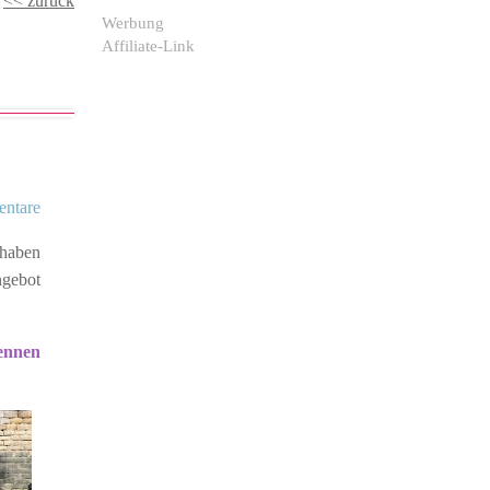
<< zurück
Werbung
Affiliate-Link
ntare
 haben
ngebot
ennen