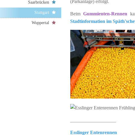
(Parkanlage) erfolgt.
Saarbrücken
Stuttgart
Beim
Gummienten-Rennen
kan
Stadtinformation im Späth'sch
Wuppertal
___________________
Esslinger Entenrennen