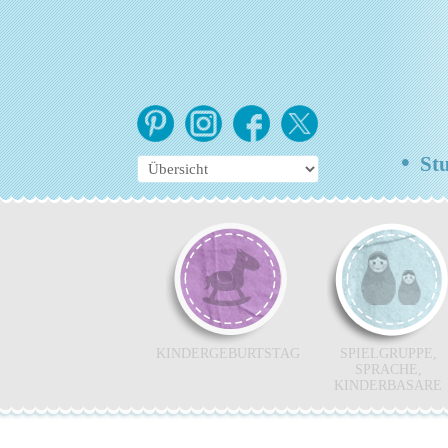
•
Stu
KINDERGEBURTSTAG
SPIELGRUPPE,
SPRACHE,
KINDERBASARE