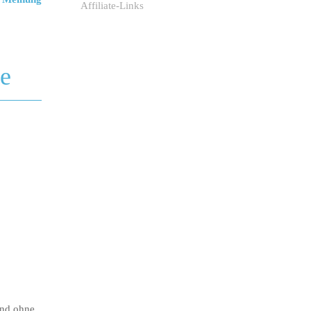
Affiliate-Links
e
ind ohne