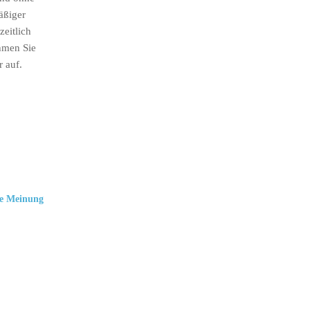
äßiger
eitlich
hmen Sie
r auf.
e Meinung