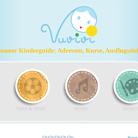
nner Kinderguide: Adressen, Kurse, Ausflugszi
TANZ & SPORT
MUSIK
KUNST
Neue