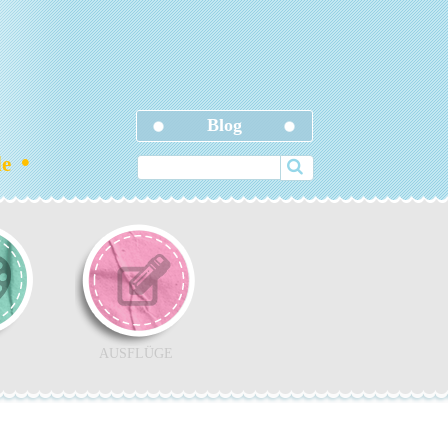
Blog
•
ele
AUSFLÜGE