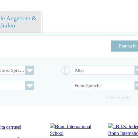
ale Angebote &
chulen
Eintrag hi
Filter verwerfen