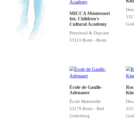
Kit
Deut
MICCA Montessori
531
Int. Children's
God
Cultural Academy
Preschool & Daycare
53113 Bonn - Bonn
École de Gaulle-
Roc
Adenauer
Kin
École Maternelle
Deut
53179 Bonn - Bad
531
Godesberg
God