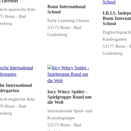
a carrusel
Bonn International
sch-spanische Kita
School
I.B.I.S. Indep
75 Bonn - Bad
Bonn Internat
Early Learning Classes
esberg
School
53175 Bonn - Bad
Englischsprach
Godesberg
Kindergarten
53177 Bonn - 
Godesberg
he International
dergarten
Incy Wincy Spider -
Spielgruppe Rund um
sch-englische Kita
die Welt
79 Bonn - Bad
Internationale Spiel- und
esberg
Kontaktgruppe
53175 Bonn - Bad