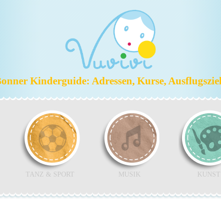
nner Kinderguide: Adressen, Kurse, Ausflugszi
TANZ & SPORT
MUSIK
KUNST