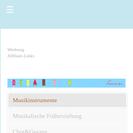
☰
Werbung
Affiliate-Links
Musikinstrumente
Musikalische Früherziehung
Chor&Gesang