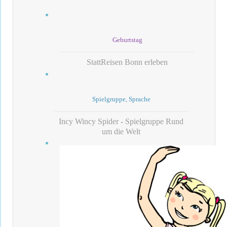
Geburtstag
StattReisen Bonn erleben
Spielgruppe, Sprache
Incy Wincy Spider - Spielgruppe Rund
um die Welt