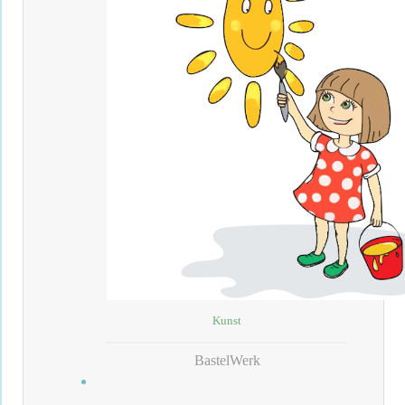
Kunst
BastelWerk