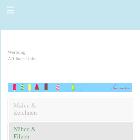
☰
Werbung
Affiliate-Links
Malen &
Zeichnen
Nähen &
Filzen