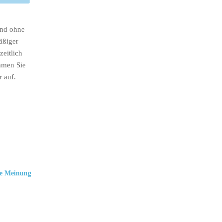
ind ohne
äßiger
eitlich
hmen Sie
r auf.
e Meinung