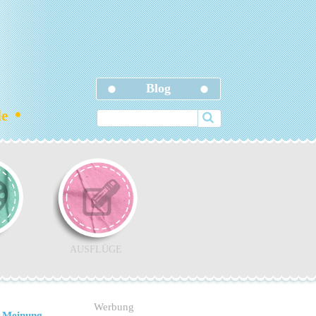
Blog
•
ele
AUSFLÜGE
Werbung
 Meinung