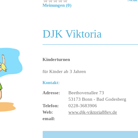
Meinungen (0)
DJK Viktoria
Kinderturnen
für Kinder ab 3 Jahren
Kontakt:
Adresse:
Beethovenallee 73
53173 Bonn - Bad Godesberg
Telefon:
0228-3683906
Web:
www.djk-viktoria88ev.de
email: