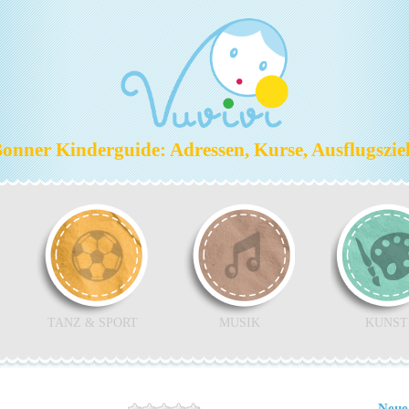
nner Kinderguide: Adressen, Kurse, Ausflugszi
TANZ & SPORT
MUSIK
KUNST
Neue