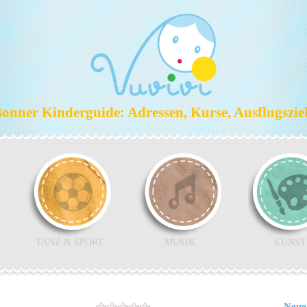
nner Kinderguide: Adressen, Kurse, Ausflugszi
TANZ & SPORT
MUSIK
KUNST
Neue