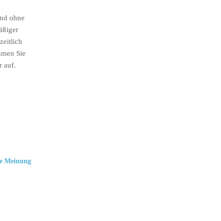
ind ohne
äßiger
eitlich
hmen Sie
r auf.
e Meinung