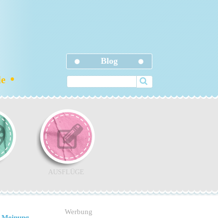
Blog
•
ele
AUSFLÜGE
Werbung
 Meinung