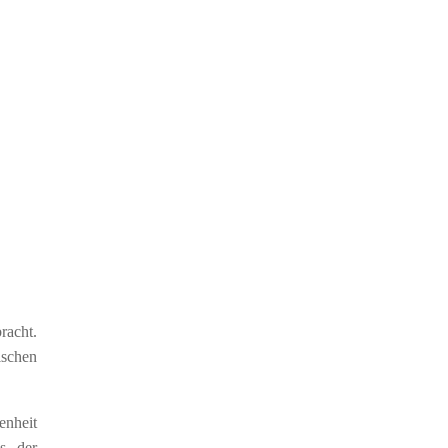
racht.
ischen
enheit
us der