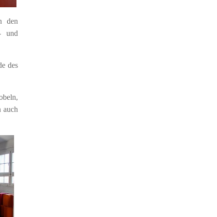
h den
- und
de des
obeln,
 auch