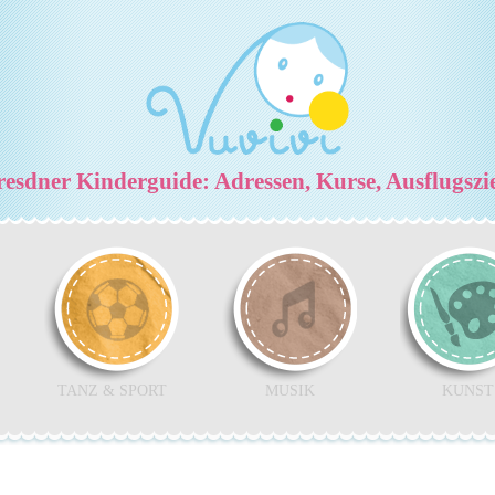
esdner Kinderguide: Adressen, Kurse, Ausflugszi
TANZ & SPORT
MUSIK
KUNST