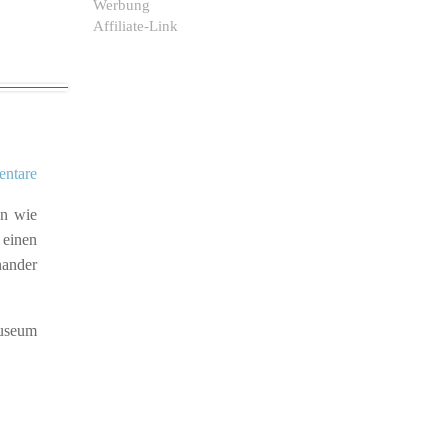
Werbung
Affiliate-Link
ntare
en wie
 einen
nander
Museum