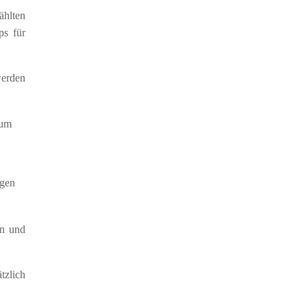
ählten
ps für
werden
en und
tzlich