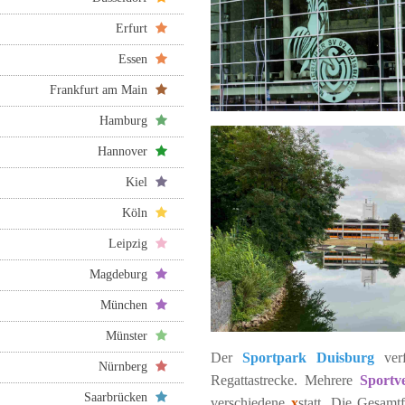
Erfurt
Essen
Frankfurt am Main
Hamburg
Hannover
Kiel
Köln
Leipzig
Magdeburg
München
Münster
Der
Sportpark Duisburg
verf
Nürnberg
Regattastrecke. Mehrere
Sportv
Saarbrücken
verschiedene
x
statt. Die Gesamt