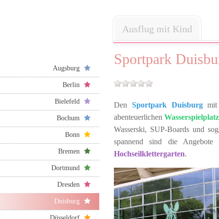
Ausflug mit Kind
Sportpark Duisbu
Augsburg
Berlin
Bielefeld
Den
Sportpark Duisburg
mit 
abenteuerlichen
Wasserspielplatz
Bochum
Wasserski, SUP-Boards und sogar
Bonn
spannend sind die Angebote 
Bremen
Hochseilklettergarten
.
Dortmund
Dresden
Duisburg
Düsseldorf