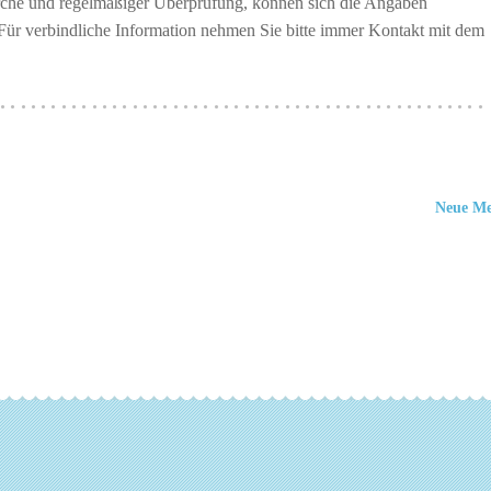
erche und regelmäßiger Überprüfung, können sich die Angaben
 Für verbindliche Information nehmen Sie bitte immer Kontakt mit dem
················································
Neue M