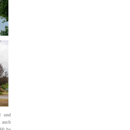
ad und
n auch
 60 ha