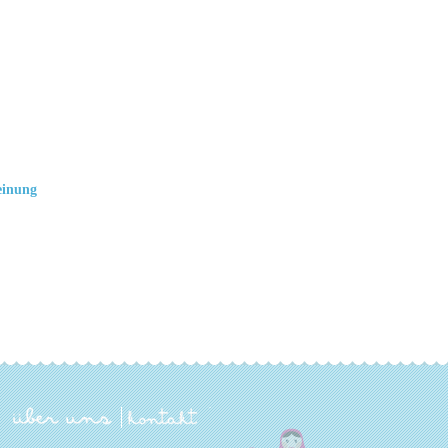
einung
über uns