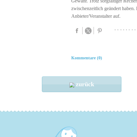
Gewähr. Trotz sorgfältiger Rech
zwischenzeitlich geändert haben.
Anbieter/Veranstalter auf.
········
Kommentare (0)
zurück