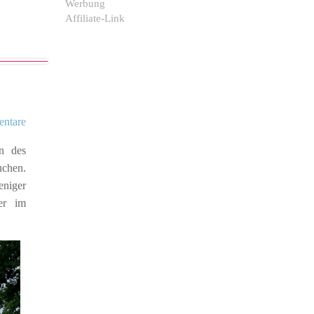
Werbung
Affiliate-Link
ntare
n des
uchen.
eniger
er im