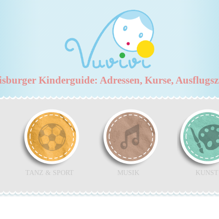
burger Kinderguide: Adressen, Kurse, Ausflugs
TANZ & SPORT
MUSIK
KUNST