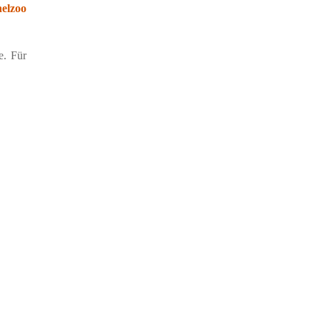
helzoo
e. Für