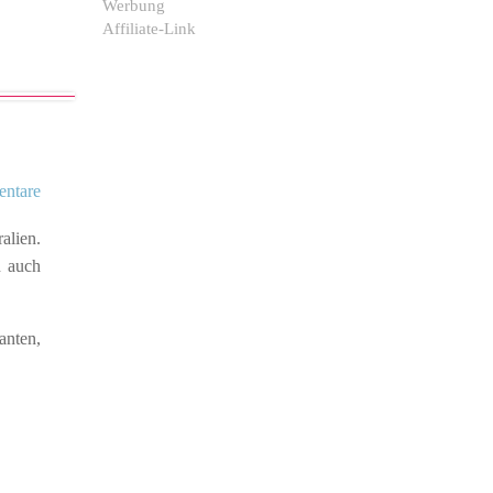
Werbung
Affiliate-Link
ntare
alien.
n auch
anten,