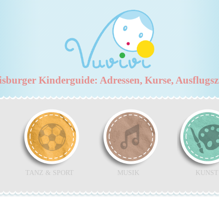
burger Kinderguide: Adressen, Kurse, Ausflugs
TANZ & SPORT
MUSIK
KUNST