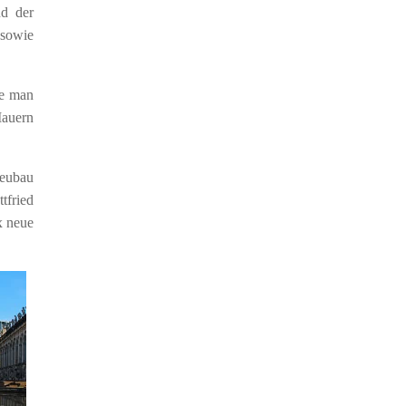
nd der
sowie
te man
Mauern
neubau
tfried
x neue