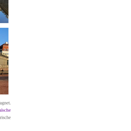
agnet.
nische
rische