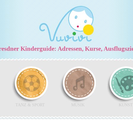
esdner Kinderguide: Adressen, Kurse, Ausflugszi
TANZ & SPORT
MUSIK
KUNST