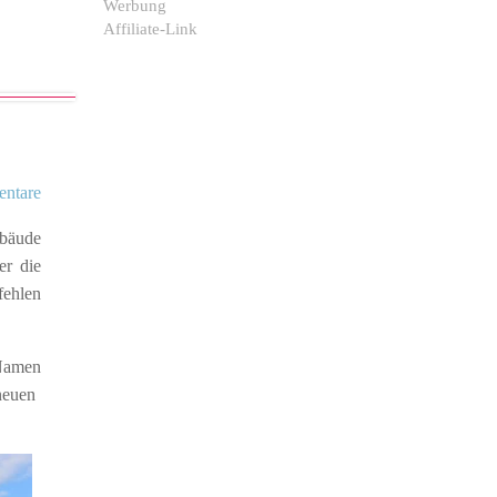
Werbung
Affiliate-Link
ntare
ebäude
er die
fehlen
 Namen
neuen