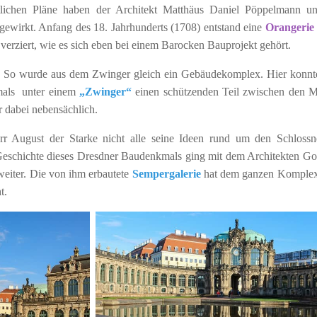
tlichen Pläne haben der Architekt Matthäus Daniel Pöppelmann u
gewirkt. Anfang des 18. Jahrhunderts (1708) entstand eine
Orangerie
 verziert, wie es sich eben bei einem Barocken Bauprojekt gehört.
. So wurde aus dem Zwinger gleich ein Gebäudekomplex. Hier konn
amals unter einem
„Zwinger“
einen schützenden Teil zwischen den 
r dabei nebensächlich.
r August der Starke nicht alle seine Ideen rund um den Schloss
e Geschichte dieses Dresdner Baudenkmals ging mit dem Architekten Got
weiter. Die von ihm erbautete
Sempergalerie
hat dem ganzen Komple
ht.