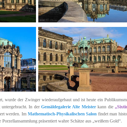
ört, wurde der Zwinger wiederaufgebaut und ist heute ein Publikumsm
 untergebracht. In der
Gemäldegalerie Alte Meister
kann die
„Sixti
ert werden. Im
Mathematisch-Physikalischen Salon
findet man histo
ie Porzellansammlung präsentiert wahre Schätze aus „weißem Gold“.