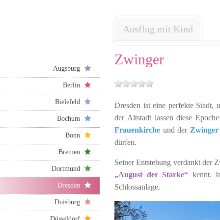
Ausflug mit Kind
Zwinger
Augsburg
Berlin
Bielefeld
Dresden ist eine perfekte Stadt,
der Altstadt lassen diese Epoch
Bochum
Frauenkirche
und der
Zwinge
Bonn
dürfen.
Bremen
Seiner Entstehung verdankt der 
Dortmund
„August der Starke“
kennt. I
Dresden
Schlossanlage.
Duisburg
Düsseldorf