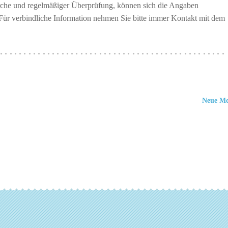
erche und regelmäßiger Überprüfung, können sich die Angaben
 Für verbindliche Information nehmen Sie bitte immer Kontakt mit dem
················································
Neue M