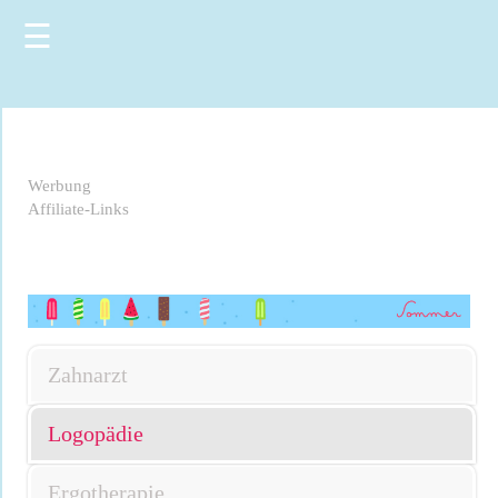
☰
Werbung
Affiliate-Links
Zahnarzt
Logopädie
Ergotherapie