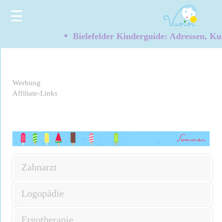
☰
•
Bielefelder Kinderguide: Adressen, Ku
Werbung
Affiliate-Links
Zahnarzt
Logopädie
Ergotherapie